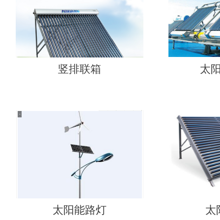
竖排联箱
太
太阳能路灯
太