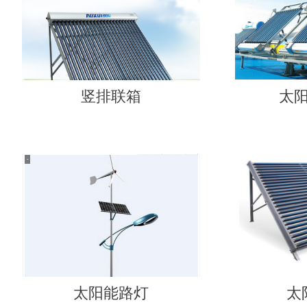
竖排联箱
太
太阳能路灯
太