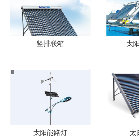
竖排联箱
太
太阳能路灯
太