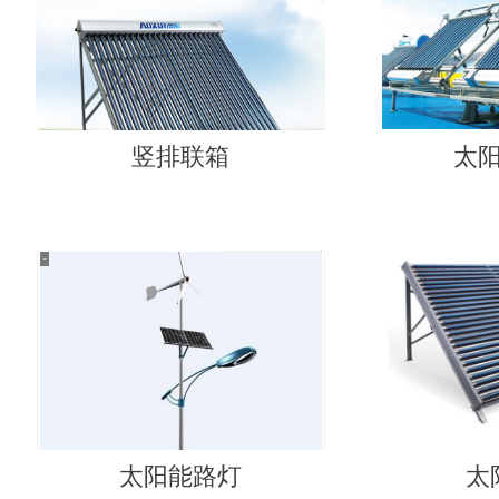
竖排联箱
太
太阳能路灯
太