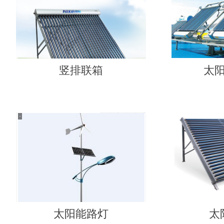
竖排联箱
太
太阳能路灯
太